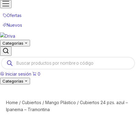
Ofertas
Nuevos
Categorías
Products
search
Iniciar sesión
0
Categorías
Home
/
Cubiertos
/
Mango Plástico
/ Cubiertos 24 pzs. azul –
Ipanema – Tramontina