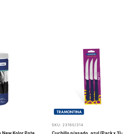
SKU: 23160/314
s New Kolor Pote
Cuchillo p/asado, azul (Pack x 3)-