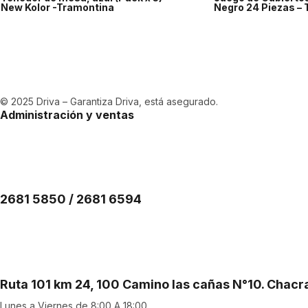
New Kolor -Tramontina
Negro 24 Piezas –
© 2025 Driva – Garantiza Driva, está asegurado.
Administración y ventas
2681 5850 / 2681 6594
Ruta 101 km 24, 100 Camino las cañas N°10. Chac
Lunes a Viernes de 8:00 A 18:00