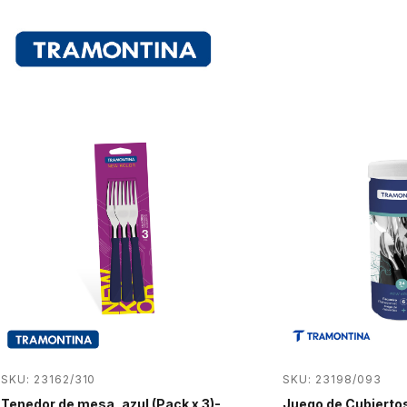
SKU: 23162/310
SKU: 23198/093
Tenedor de mesa, azul (Pack x 3)-
Juego de Cubierto