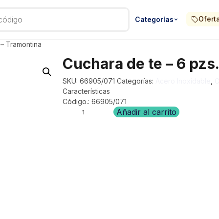
Ofert
Categorías
 – Tramontina
Cuchara de te – 6 pzs
SKU:
66905/071
Categorías:
Acero Inoxidable
,
C
Características
Código.: 66905/071
Cuchara
Añadir al carrito
de
te
–
6
pzs.
Havai
–
Tramontina
cantidad