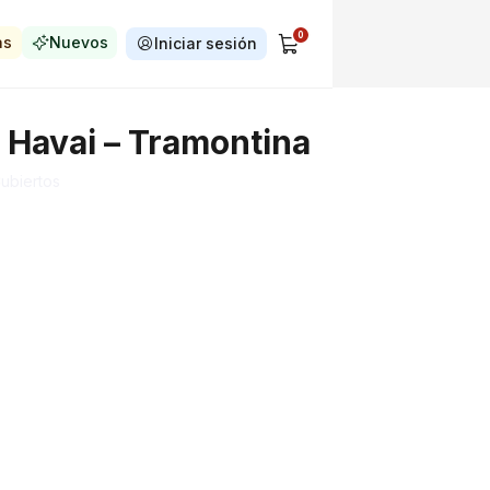
0
as
Nuevos
Iniciar sesión
. Havai – Tramontina
ubiertos