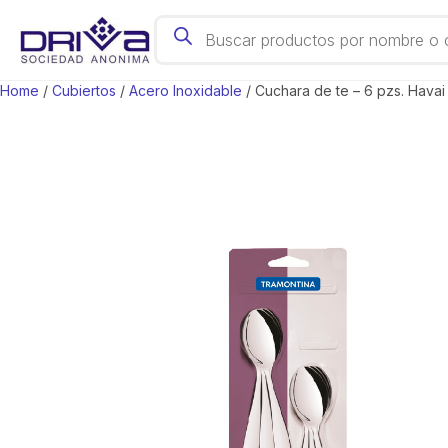
Products search
Acc. Cocina
Home
/
Cubiertos
/
Acero Inoxidable
/ Cuchara de te – 6 pzs. Havai
Cubas Gastronómicas
Hervidores
Cuchillas
Horno
Café, Té y Bar
Escurreplatos
Juego de Bateria
Mate y Accesorios
Organización
Tablas
Sartenes
Cubiertos
Papeleras
Utensillos
Ollas
Vajilla
Parrilla y Accesorios
Termos y Botellas