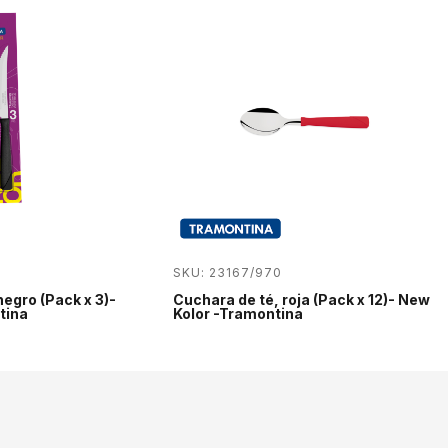
SKU: 23167/970
negro (Pack x 3)-
Cuchara de té, roja (Pack x 12)- New
tina
Kolor -Tramontina