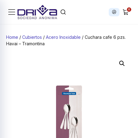
0
Iniciar sesi
Products search
Home
/
Cubiertos
/
Acero Inoxidable
/ Cuchara cafe 6 pzs.
Havai – Tramontina