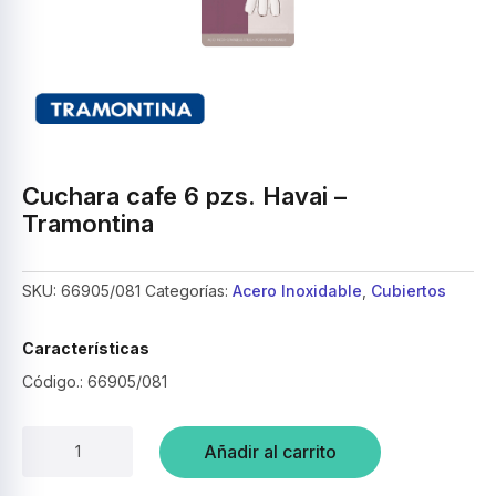
Cuchara cafe 6 pzs. Havai –
Tramontina
SKU:
66905/081
Categorías:
Acero Inoxidable
,
Cubiertos
Características
Código.: 66905/081
Cuchara
Añadir al carrito
cafe
6