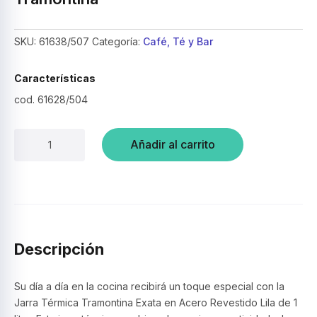
SKU:
61638/507
Categoría:
Café, Té y Bar
Características
cod. 61628/504
Jarra
Añadir al carrito
termica
1L
verde
claro
–
Tramontina
cantidad
Descripción
Su día a día en la cocina recibirá un toque especial con la
Jarra Térmica Tramontina Exata en Acero Revestido Lila de 1