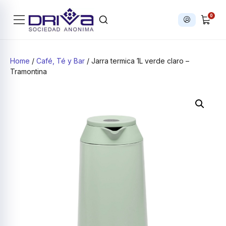
0
Iniciar sesi
Products search
Home
/
Café, Té y Bar
/ Jarra termica 1L verde claro –
Tramontina