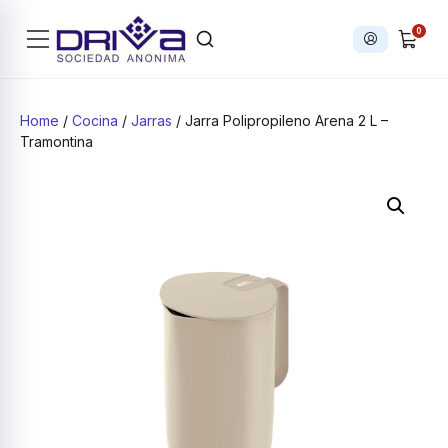
0
Iniciar sesi
Products search
Home
/
Cocina
/
Jarras
/ Jarra Polipropileno Arena 2 L –
Tramontina