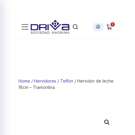
0
Iniciar sesión
Products search
Home
/
Hervidores
/
Teflón
/ Hervidor de leche
16cm – Tramontina