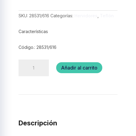
SKU:
28531/616
Categorías:
Hervidores
,
Teflón
Características
Código.: 28531/616
Hervidor
Añadir al carrito
de
leche
16cm
–
Tramontina
cantidad
Descripción