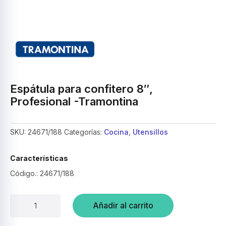
Espátula para confitero 8″,
Profesional -Tramontina
SKU:
24671/188
Categorías:
Cocina
,
Utensillos
Características
Código.: 24671/188
Espátula
Añadir al carrito
para
confitero