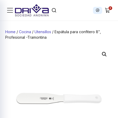
0
Iniciar sesi
Products search
Home
/
Cocina
/
Utensillos
/ Espátula para confitero 8″,
Profesional -Tramontina