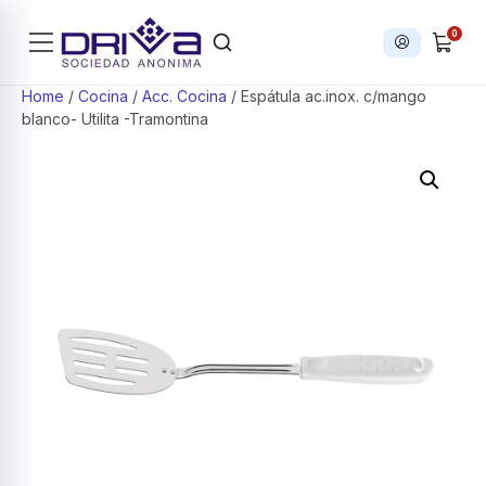
0
Iniciar sesi
Products search
Home
/
Cocina
/
Acc. Cocina
/ Espátula ac.inox. c/mango
blanco- Utilita -Tramontina