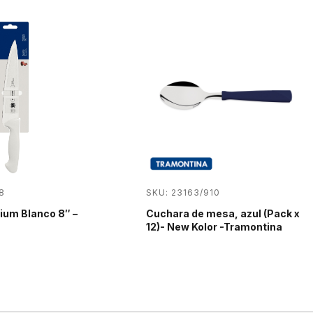
8
SKU: 23163/910
ium Blanco 8″ –
Cuchara de mesa, azul (Pack x
12)- New Kolor -Tramontina