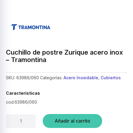
Cuchillo de postre Zurique acero inox
– Tramontina
SKU:
63986/060
Categorías:
Acero Inoxidable
,
Cubiertos
Características
cod.63986/060
Cuchillo
Añadir al carrito
de
postre