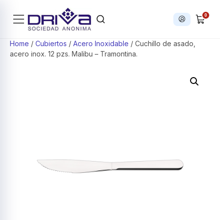
0
Iniciar sesi
Products search
Home
/
Cubiertos
/
Acero Inoxidable
/ Cuchillo de asado,
acero inox. 12 pzs. Malibu – Tramontina.