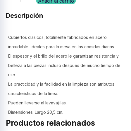
Cuchillo
Añadir al carrito
de
asado,
Descripción
acero
inox.
12
pzs.
Cubiertos clásicos, totalmente fabricados en acero
Malibu
inoxidable, ideales para la mesa en las comidas diarias.
–
Tramontina.
El espesor y el brillo del acero le garantizan resistencia y
cantidad
belleza a las piezas incluso después de mucho tiempo de
uso.
La practicidad y la facilidad en la limpieza son atributos
característicos de la línea.
Pueden llevarse al lavavajillas.
Dimensiones: Largo 20,5 cm.
Productos relacionados