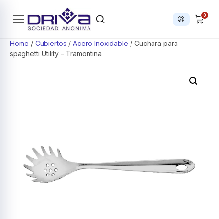
0
Iniciar sesi
Products search
Home
/
Cubiertos
/
Acero Inoxidable
/ Cuchara para
spaghetti Utility – Tramontina