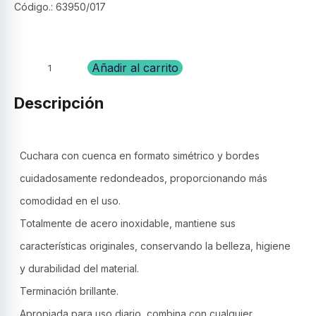
Código.: 63950/017
Cuchara
Añadir al carrito
de
mesa,
Descripción
acero
inox.-
Cosmos-
Tramontina
Cuchara con cuenca en formato simétrico y bordes
cantidad
cuidadosamente redondeados, proporcionando más
comodidad en el uso.
Totalmente de acero inoxidable, mantiene sus
características originales, conservando la belleza, higiene
y durabilidad del material.
Terminación brillante.
Apropiada para uso diario, combina con cualquier