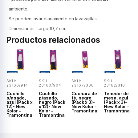
ambiente.
Se pueden lavar diariamente en lavavajillas.
Dimensiones: Largo 19,7 cm.
Productos relacionados
SKU:
SKU:
SKU:
SKU:
23160/914
23160/904
23167/300
23162/310
Cuchillo
Cuchillo
Cuchara de
Tenedor de
p/asado,
p/asado,
té, negro
mesa, azul
azul (Pack x
negro (Pack
(Pack x 3)-
(Pack x 3)-
12)- New
x 12)- New
New Kolor -
New Kolor -
Kolor -
Kolor -
Tramontina
Tramontina
Tramontina
Tramontina