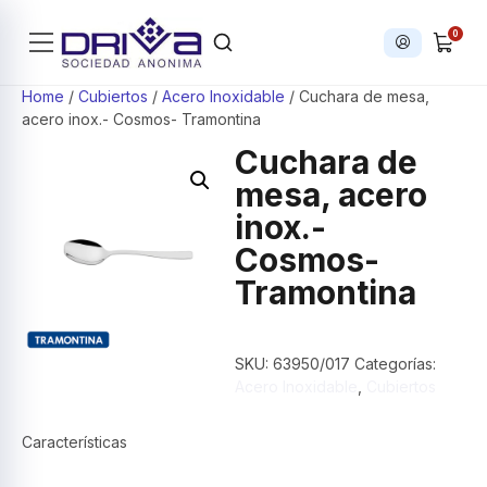
0
Iniciar sesi
Products search
Home
/
Cubiertos
/
Acero Inoxidable
/ Cuchara de mesa,
acero inox.- Cosmos- Tramontina
Cuchara de
mesa, acero
inox.-
Cosmos-
Tramontina
SKU:
63950/017
Categorías:
Acero Inoxidable
,
Cubiertos
Características