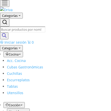
Categorías
Products
search
Iniciar sesión
0
Categorías
Cocina
Acc. Cocina
Cubas Gastronómicas
Cuchillas
Escurreplatos
Tablas
Utensillos
Cocción