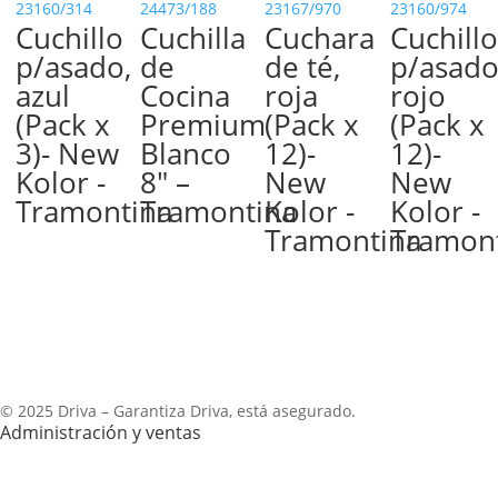
23160/314
24473/188
23167/970
23160/974
Cuchillo
Cuchilla
Cuchara
Cuchillo
p/asado,
de
de té,
p/asado
azul
Cocina
roja
rojo
(Pack x
Premium
(Pack x
(Pack x
3)- New
Blanco
12)-
12)-
Kolor -
8″ –
New
New
Tramontina
Tramontina
Kolor -
Kolor -
Tramontina
Tramon
© 2025 Driva – Garantiza Driva, está asegurado.
Administración y ventas