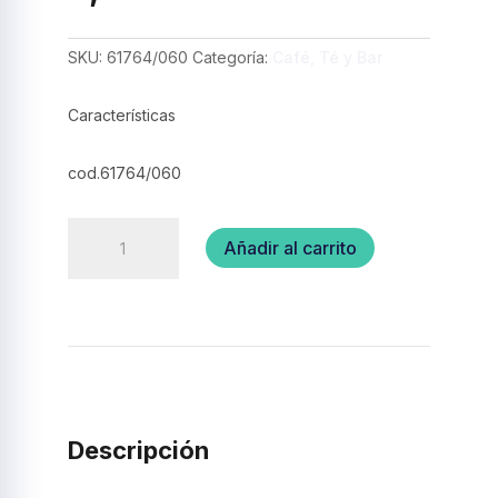
SKU:
61764/060
Categoría:
Café, Té y Bar
Características
cod.61764/060
Cafetera
Añadir al carrito
con
colador
0,4
L
–
TRAMONTINA
cantidad
Descripción