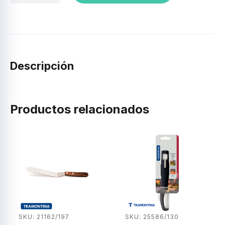
acero
inox.-14".
cantidad
Descripción
Productos relacionados
SKU: 21162/197
SKU: 25586/130