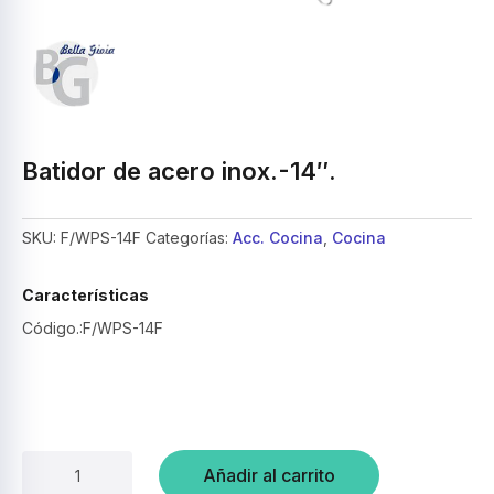
Batidor de acero inox.-14″.
SKU:
F/WPS-14F
Categorías:
Acc. Cocina
,
Cocina
Características
Código.:F/WPS-14F
Batidor
Añadir al carrito
de