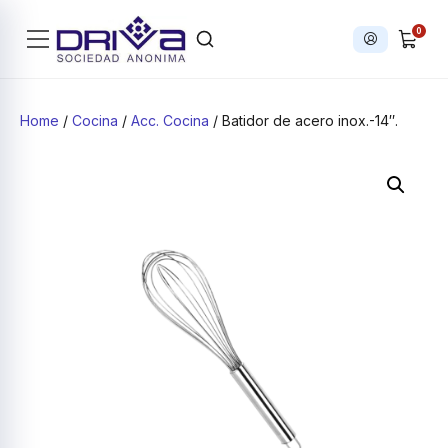
0
Iniciar sesi
Products search
Home
/
Cocina
/
Acc. Cocina
/ Batidor de acero inox.-14″.