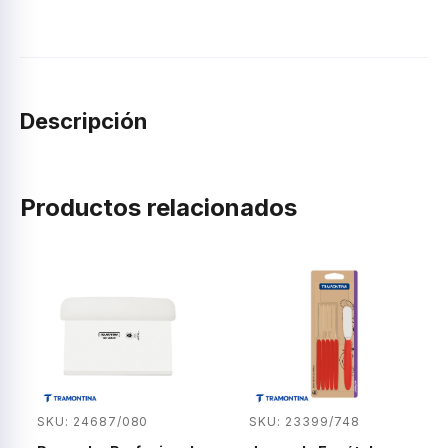
(8,6
x
6,4
x
5,1
CM).
Descripción
cantidad
Productos relacionados
SKU: 24687/080
SKU: 23399/748