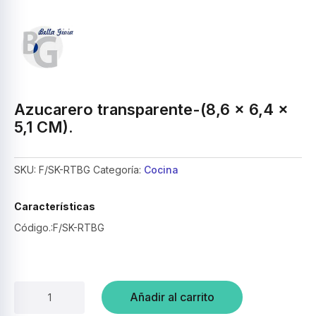
Azucarero transparente-(8,6 x 6,4 x
5,1 CM).
SKU:
F/SK-RTBG
Categoría:
Cocina
Características
Código.:F/SK-RTBG
Azucarero
Añadir al carrito
transparente-